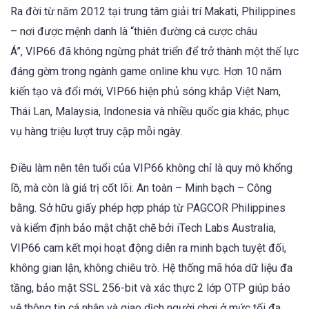
Ra đời từ năm 2012 tại trung tâm giải trí Makati, Philippines
– nơi được mệnh danh là “thiên đường cá cược châu
Á”, VIP66 đã không ngừng phát triển để trở thành một thế lực
đáng gờm trong ngành game online khu vực. Hơn 10 năm
kiến tạo và đổi mới, VIP66 hiện phủ sóng khắp Việt Nam,
Thái Lan, Malaysia, Indonesia và nhiều quốc gia khác, phục
vụ hàng triệu lượt truy cập mỗi ngày.
Điều làm nên tên tuổi của VIP66 không chỉ là quy mô khổng
lồ, mà còn là giá trị cốt lõi: An toàn – Minh bạch – Công
bằng. Sở hữu giấy phép hợp pháp từ PAGCOR Philippines
và kiểm định bảo mật chặt chẽ bởi iTech Labs Australia,
VIP66 cam kết mọi hoạt động diễn ra minh bạch tuyệt đối,
không gian lận, không chiêu trò. Hệ thống mã hóa dữ liệu đa
tầng, bảo mật SSL 256-bit và xác thực 2 lớp OTP giúp bảo
vệ thông tin cá nhân và giao dịch người chơi ở mức tối đa.