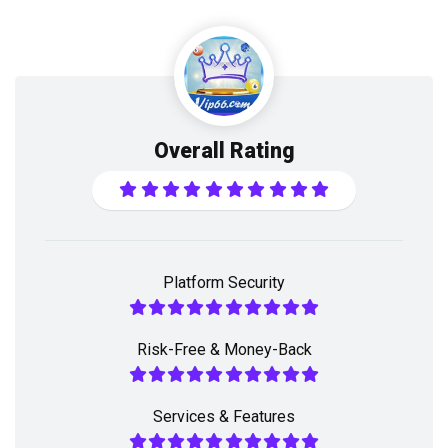
Overall Rating
Platform Security
Risk-Free & Money-Back
Services & Features