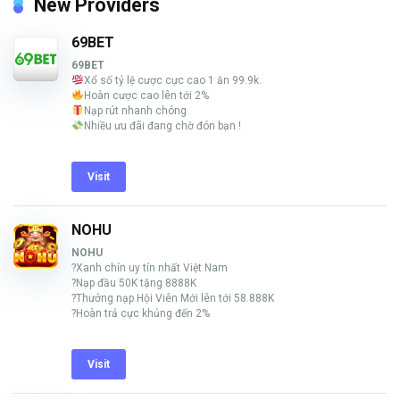
New Providers
69BET
69BET
Xổ số tỷ lệ cược cực cao 1 ăn 99.9k.
Hoàn cược cao lên tới 2%
Nạp rút nhanh chóng
Nhiều ưu đãi đang chờ đón bạn !
Visit
NOHU
NOHU
?Xanh chín uy tín nhất Việt Nam
?Nạp đầu 50K tặng 8888K
?Thưởng nạp Hội Viên Mới lên tới 58.888K
?Hoàn trả cực khủng đến 2%
Visit