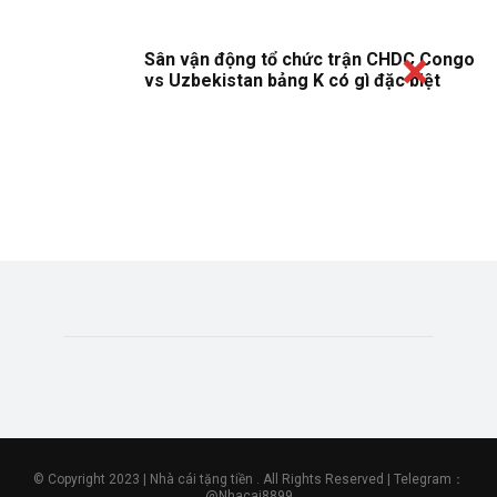
Sân vận động tổ chức trận CHDC Congo
vs Uzbekistan bảng K có gì đặc biệt
© Copyright 2023 | Nhà cái tặng tiền . All Rights Reserved | Telegram：
@Nhacai8899