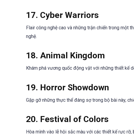
17. Cyber Warriors
Flair công nghệ cao và những trận chiến trong một th
nghệ.
18. Animal Kingdom
Khám phá vương quốc động vật với những thiết kế dễ 
19. Horror Showdown
Gặp gỡ những thực thể đáng sợ trong bộ bài này, chiế
20. Festival of Colors
Hòa mình vào lễ hội sắc màu với các thiết kế rực rỡ, 