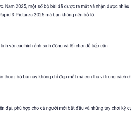
ợc. Năm 2025, một số bộ bài đã được ra mắt và nhận được nhiều 
Rapid 3 Pictures 2025 mà bạn không nên bỏ lỡ.
nh với các hình ảnh sinh động và lối chơi dễ tiếp cận.
ần thoại, bộ bài này không chỉ đẹp mắt mà còn thú vị trong cách ch
hiện đại, phù hợp cho cả người mới bắt đầu và những tay chơi kỳ c