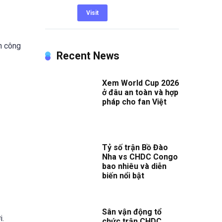
Visit
ch công
Recent News
Xem World Cup 2026
ở đâu an toàn và hợp
pháp cho fan Việt
Tỷ số trận Bồ Đào
Nha vs CHDC Congo
bao nhiêu và diễn
biến nổi bật
Sân vận động tổ
i.
chức trận CHDC