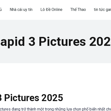
ủ
Nhà cái uy tín
Lô Đề Online
Thể Thao
tin tức g
apid 3 Pictures 20
3 Pictures 2025
 Pictures đang trở thành một trong những lựa chọn phổ biến nhất c