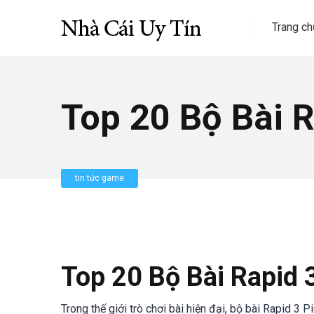
Trang ch
Top 20 Bộ Bài R
tin tức game
Top 20 Bộ Bài Rapid 
Trong thế giới trò chơi bài hiện đại, bộ bài Rapid 3