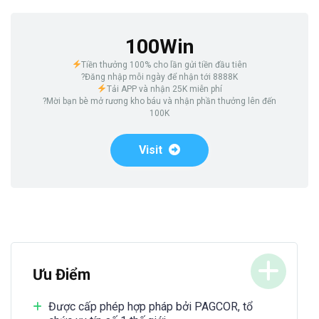
100Win
Tiền thưởng 100% cho lần gửi tiền đầu tiên
?Đăng nhập mỗi ngày để nhận tới 8888K
Tải APP và nhận 25K miễn phí
?Mời bạn bè mở rương kho báu và nhận phần thưởng lên đến
100K
Visit
Ưu Điểm
Được cấp phép hợp pháp bởi PAGCOR, tổ