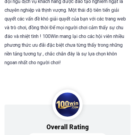
đội ngũ dịch vụ khách hàng được đào tạo nghiêm ngặt là
chuyên nghiệp và thịnh vượng. Một thái độ tiên tiến giải
quyết các vấn đề khó giải quyết của bạn với các trang web
và trò chơi, đồng thời Để mọi người chơi cảm thấy sự chu
đáo và nhiệt tình ! 100Win mang lại cho các hội viên nhiều
phương thức ưu đãi đặc biệt chưa từng thấy trong những
nền tảng tương tự , chắc chắn đây là sự lựa chọn khôn
ngoan nhất cho người chơi!
Overall Rating