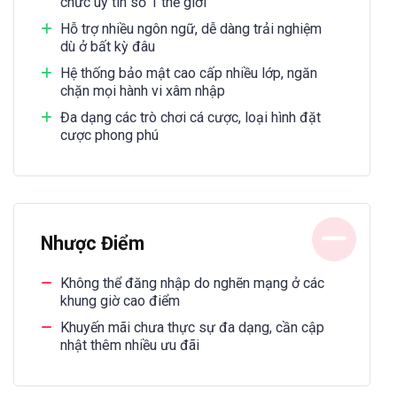
chức uy tín số 1 thế giới
Hỗ trợ nhiều ngôn ngữ, dễ dàng trải nghiệm
dù ở bất kỳ đâu
Hệ thống bảo mật cao cấp nhiều lớp, ngăn
chặn mọi hành vi xâm nhập
Đa dạng các trò chơi cá cược, loại hình đặt
cược phong phú
Nhược Điểm
Không thể đăng nhập do nghẽn mạng ở các
khung giờ cao điểm
Khuyến mãi chưa thực sự đa dạng, cần cập
nhật thêm nhiều ưu đãi