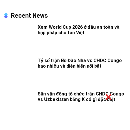
Recent News
Xem World Cup 2026 ở đâu an toàn và
hợp pháp cho fan Việt
Tỷ số trận Bồ Đào Nha vs CHDC Congo
bao nhiêu và diễn biến nổi bật
Sân vận động tổ chức trận CHDC Congo
vs Uzbekistan bảng K có gì đặc biệt