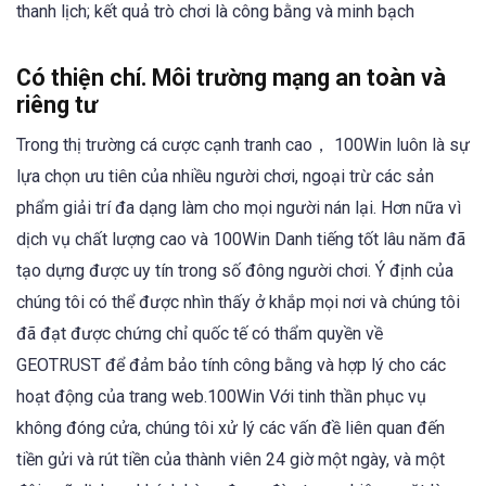
thanh lịch; kết quả trò chơi là công bằng và minh bạch
Có thiện chí. Môi trường mạng an toàn và
riêng tư
Trong thị trường cá cược cạnh tranh cao， 100Win luôn là sự
lựa chọn ưu tiên của nhiều người chơi, ngoại trừ các sản
phẩm giải trí đa dạng làm cho mọi người nán lại. Hơn nữa vì
dịch vụ chất lượng cao và 100Win Danh tiếng tốt lâu năm đã
tạo dựng được uy tín trong số đông người chơi. Ý định của
chúng tôi có thể được nhìn thấy ở khắp mọi nơi và chúng tôi
đã đạt được chứng chỉ quốc tế có thẩm quyền về
GEOTRUST để đảm bảo tính công bằng và hợp lý cho các
hoạt động của trang web.100Win Với tinh thần phục vụ
không đóng cửa, chúng tôi xử lý các vấn đề liên quan đến
tiền gửi và rút tiền của thành viên 24 giờ một ngày, và một