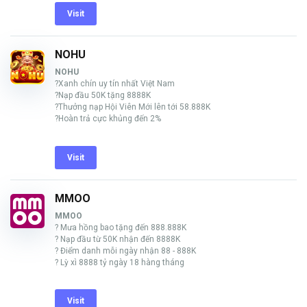
Visit
NOHU
NOHU
?Xanh chín uy tín nhất Việt Nam
?Nạp đầu 50K tặng 8888K
?Thưởng nạp Hội Viên Mới lên tới 58.888K
?Hoàn trả cực khủng đến 2%
Visit
MMOO
MMOO
? Mưa hồng bao tặng đến 888.888K
? Nạp đầu từ 50K nhận đến 8888K
? Điểm danh mỗi ngày nhận 88 - 888K
? Lỳ xì 8888 tỷ ngày 18 hàng tháng
Visit