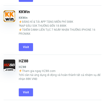
KKWin
KKWin
ĐĂNG KÍ & TẢI APP TẶNG MIỄN PHÍ 588K
?NẠP ĐẦU 50K THƯỞNG ĐẾN 18.888K
TĐIỂM DANH LIÊN TỤC 7 NGÀY NHẬN THƯỞNG IPHONE 16
PROMAX
Visit
HZ88
HZ88
Tham gia ngay HZ88.com
?chỉ cần tải ứng dụng di động và hoàn thành tất cả nhiệm vụ để
nhận 88K VNĐ
Visit