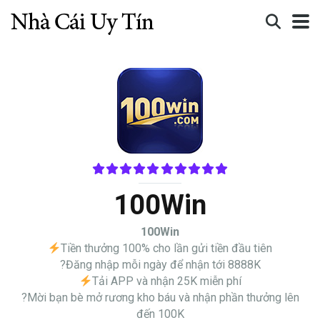
100Win
100Win
Tiền thưởng 100% cho lần gửi tiền đầu tiên
?Đăng nhập mỗi ngày để nhận tới 8888K
Tải APP và nhận 25K miễn phí
?Mời bạn bè mở rương kho báu và nhận phần thưởng lên
đến 100K