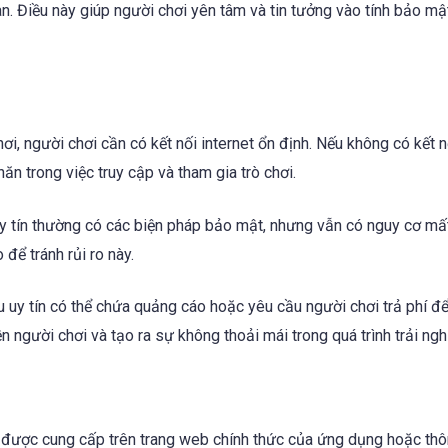
n. Điều này giúp người chơi yên tâm và tin tưởng vào tính bảo mậ
hơi, người chơi cần có kết nối internet ổn định. Nếu không có kết
ăn trong việc truy cập và tham gia trò chơi.
uy tín thường có các biện pháp bảo mật, nhưng vẫn có nguy cơ mất
 để tránh rủi ro này.
u uy tín có thể chứa quảng cáo hoặc yêu cầu người chơi trả phí đ
n người chơi và tạo ra sự không thoải mái trong quá trình trải ngh
ng được cung cấp trên trang web chính thức của ứng dụng hoặc th