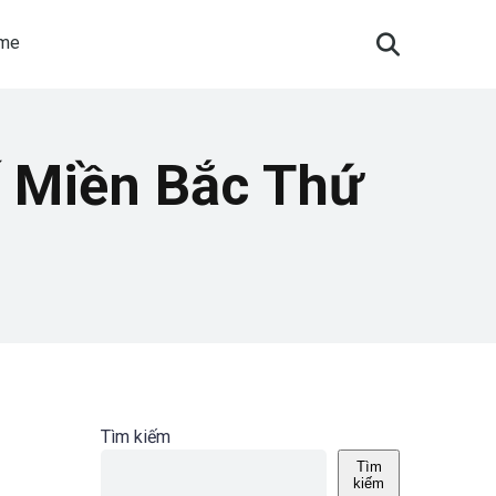
ame
ố Miền Bắc Thứ
Tìm kiếm
Tìm
kiếm