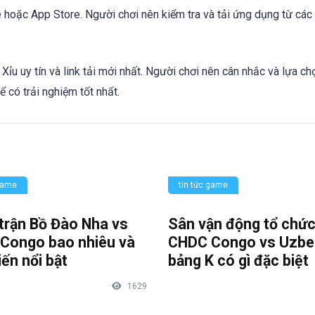
hoặc App Store. Người chơi nên kiểm tra và tải ứng dụng từ các
ỉu uy tín và link tải mới nhất. Người chơi nên cân nhắc và lựa c
có trải nghiệm tốt nhất.
 game
tin tức game
trận Bồ Đào Nha vs
Sân vận động tổ chức
Congo bao nhiêu và
CHDC Congo vs Uzbe
iến nổi bật
bảng K có gì đặc biệt
1629