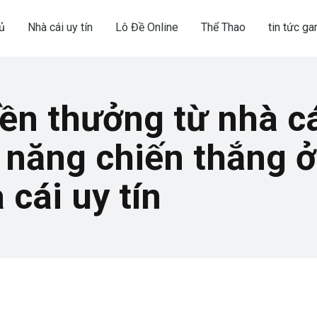
ủ
Nhà cái uy tín
Lô Đề Online
Thể Thao
tin tức g
ền thưởng từ nhà cá
năng chiến thắng ở 
cái uy tín