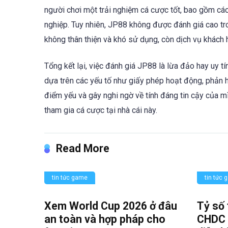
người chơi một trải nghiệm cá cược tốt, bao gồm các
nghiệp. Tuy nhiên, JP88 không được đánh giá cao tr
không thân thiện và khó sử dụng, còn dịch vụ khách
Tổng kết lại, việc đánh giá JP88 là lừa đảo hay uy t
dựa trên các yếu tố như giấy phép hoạt động, phản h
điểm yếu và gây nghi ngờ về tính đáng tin cậy của mì
tham gia cá cược tại nhà cái này.
Read More
tin tức game
tin tức
Xem World Cup 2026 ở đâu
Tỷ số 
an toàn và hợp pháp cho
CHDC 