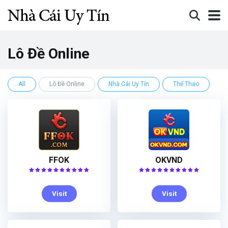
Lô Đề Online
All
Lô Đề Online
Nhà Cái Uy Tín
Thể Thao
FFOK
OKVND
Visit
Visit